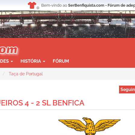
Bem-vindo ao
SerBenfiquista.com - Fórum de adep
ADES
HISTÓRIA
FÓRUM
Taça de Portugal
Seguin
EIROS 4 - 2 SL BENFICA