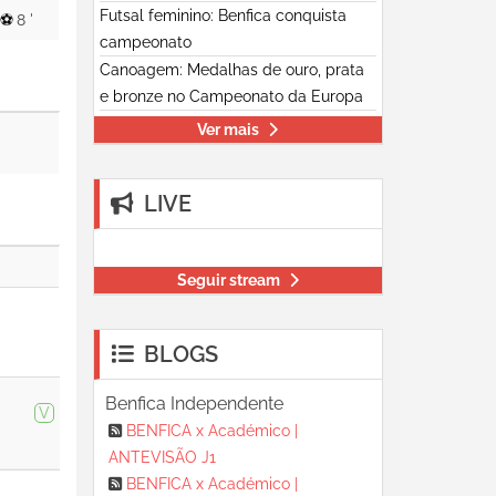
Futsal feminino: Benfica conquista
8 '
campeonato
Canoagem: Medalhas de ouro, prata
e bronze no Campeonato da Europa
Ver mais
LIVE
Seguir stream
BLOGS
Benfica Independente
V
BENFICA x Académico |
ANTEVISÃO J1
BENFICA x Académico |