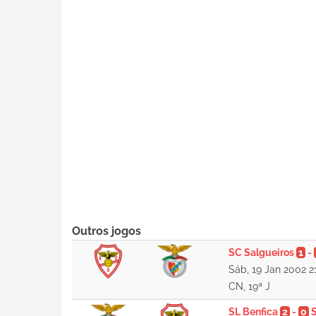
Outros jogos
SC Salgueiros
1
-
Sáb, 19 Jan 2002 2
CN, 19ª J
SL Benfica
2
-
0