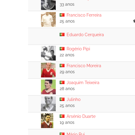
33 anos
Francisco Ferreira
25 anos
Eduardo Cerqueira
Rogério Pipi
22 anos
Francisco Moreira
29 anos
Joaquim Teixeira
28 anos
Julinho
25 anos
Arsénio Duarte
19 anos
Mário Rui