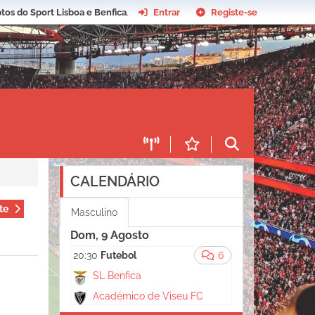
tos do Sport Lisboa e Benfica
.
Entrar
Registe-se
CALENDÁRIO
te
Masculino
Dom, 9 Agosto
20:30
Futebol
6
SL Benfica
Académico de Viseu FC