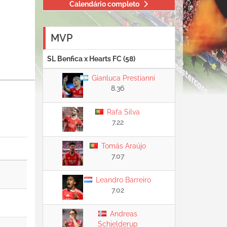
Calendário completo
MVP
SL Benfica x Hearts FC (58)
Gianluca Prestianni
8.36
Rafa Silva
7.22
Tomás Araújo
7.07
Leandro Barreiro
7.02
Andreas
Schjelderup