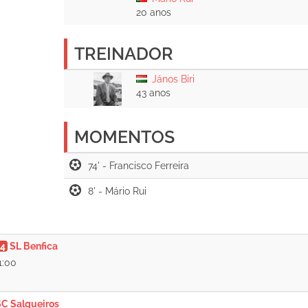
20 anos
TREINADOR
János Biri
43 anos
MOMENTOS
74' -
8' -
4
SL Benfica
1:00
SC Salgueiros