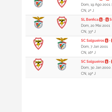
Dom, 19 Ago 2001 
CN, 2ª J
SL Benfica
1
-
1
S
Dom, 20 Mai 2001
CN, 33ª J
SC Salgueiros
1
-
Dom, 7 Jan 2001
CN, 16ª J
SC Salgueiros
1
-
Dom, 30 Jan 2000 
CN, 19ª J