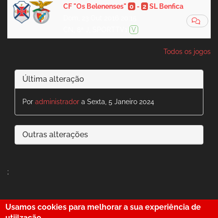
CF "Os Belenenses"
0
-
2
SL Benfica
Dom, 23 Out 2016 20:15
CN, 8ª J, SPORTTV1
V
Todos os jogos
Última alteração
Por
administrador
a Sexta, 5 Janeiro 2024
Outras alterações
;
Usamos cookies para melhorar a sua experiência de
utiilzação.