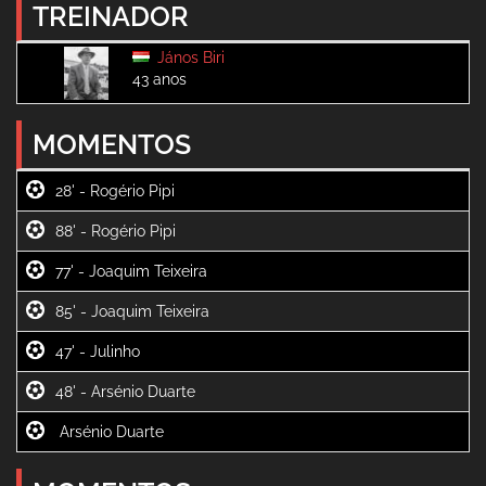
TREINADOR
János Biri
43 anos
MOMENTOS
28' -
88' -
77' -
85' -
47' -
48' -