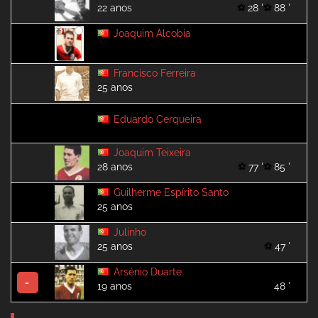
22 anos
28 '
88 '
Joaquim Alcobia
Francisco Ferreira
25 anos
Eduardo Cerqueira
Joaquim Teixeira
28 anos
77 '
85 '
Guilherme Espírito Santo
25 anos
Julinho
25 anos
47 '
Arsénio Duarte
-
19 anos
48 '