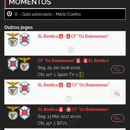
MOMENTOS
6' -
Outros jogos
SL Benfica
5
-
1
CF "Os Belenenses"
Sex, 24 Jul 2026 18:00
Amigáveis, BTV
V
CF "Os Belenenses"
1
-
1
SL Benfica
Seg, 29 Jan 2018 21:00
CN, 20ª J, Sport TV 1
E
SL Benfica
5
-
0
CF "Os Belenenses"
Sáb, 19 Ago 2017 20:30
CN, 3ª J, BTV1
V
SL Benfica
4
-
0
CF "Os Belenenses"
Seg, 13 Mar 2017 20:00
CN, 25ª J, BTV1
V